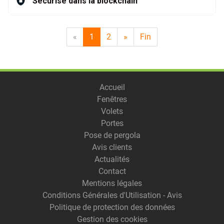
Sécurisé dans la blockchain
«
1
2
»
Fin
Accueil
Fenêtres
Volets
Portes
Pose de pergola
Avis clients
Actualités
Contact
Mentions légales
Conditions Générales d'Utilisation - Avis
Politique de protection des données
Gestion des cookies