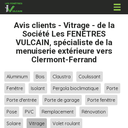
Togg
navig
Avis clients - Vitrage - de la
Société Les FENÊTRES
VULCAIN, spécialiste de la
menuiserie extérieure vers
Clermont-Ferrand
Aluminium
Bois
Claustra
Coulissant
Fenêtre
Isolant
Pergola bioclimatique
Porte
Porte d'entrée
Porte de garage
Porte fenêtre
Pose
PVC
Remplacement
Rénovation
Solaire
Vitrage
Volet roulant